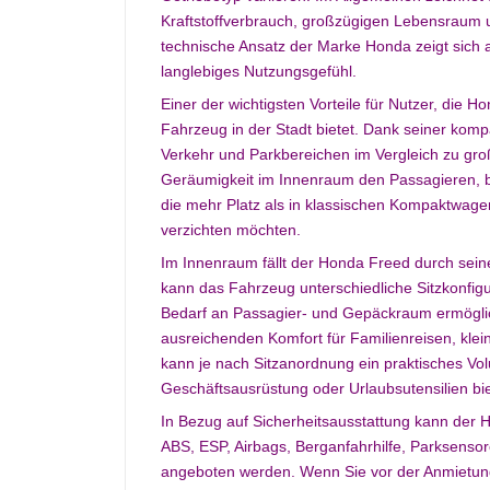
Kraftstoffverbrauch, großzügigen Lebensraum u
technische Ansatz der Marke Honda zeigt sich a
langlebiges Nutzungsgefühl.
Einer der wichtigsten Vorteile für Nutzer, die 
Fahrzeug in der Stadt bietet. Dank seiner komp
Verkehr und Parkbereichen im Vergleich zu groß
Geräumigkeit im Innenraum den Passagieren, b
die mehr Platz als in klassischen Kompaktwag
verzichten möchten.
Im Innenraum fällt der Honda Freed durch seine
kann das Fahrzeug unterschiedliche Sitzkonfig
Bedarf an Passagier- und Gepäckraum ermöglich
ausreichenden Komfort für Familienreisen, kle
kann je nach Sitzanordnung ein praktisches Vo
Geschäftsausrüstung oder Urlaubsutensilien bi
In Bezug auf Sicherheitsausstattung kann der 
ABS, ESP, Airbags, Berganfahrhilfe, Parksen
angeboten werden. Wenn Sie vor der Anmietung