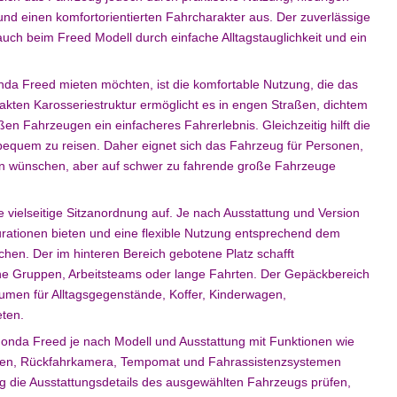
nd einen komfortorientierten Fahrcharakter aus. Der zuverlässige
uch beim Freed Modell durch einfache Alltagstauglichkeit und ein
Honda Freed mieten möchten, ist die komfortable Nutzung, die das
akten Karosseriestruktur ermöglicht es in engen Straßen, dichtem
en Fahrzeugen ein einfacheres Fahrerlebnis. Gleichzeitig hilft die
equem zu reisen. Daher eignet sich das Fahrzeug für Personen,
en wünschen, aber auf schwer zu fahrende große Fahrzeuge
 vielseitige Sitzanordnung auf. Je nach Ausstattung und Version
urationen bieten und eine flexible Nutzung entsprechend dem
en. Der im hinteren Bereich gebotene Platz schafft
ine Gruppen, Arbeitsteams oder lange Fahrten. Der Gepäckbereich
lumen für Alltagsgegenstände, Koffer, Kinderwagen,
eten.
Honda Freed je nach Modell und Ausstattung mit Funktionen wie
soren, Rückfahrkamera, Tempomat und Fahrassistenzsystemen
 die Ausstattungsdetails des ausgewählten Fahrzeugs prüfen,