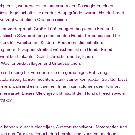
eeignet ist, während es im Innenraum den Passagieren einen
Diese Eigenschaft ist einer der Hauptgründe, warum Honda Freed
orzugt wird, die in Gruppen reisen.
ät im Vordergrund. Große Türöffnungen, bequemes Ein- und
praktische Sitzanordnung machen den Honda Freed passend für
ders für Familien mit Kindern, Personen, die mit älteren
eug mehr Bewegungsfreiheit wünschen, ist ein Honda Freed
wohl bei Einkaufs-, Schul-, Arbeits- und täglichen
bei Wochenendausflügen und Urlaubsplänen.
deale Lösung für Personen, die ein geräumiges Fahrzeug
tzfahrzeug fahren möchten. Dank seiner kompakten Struktur lässt
rieren, während es mit seinem Innenraumvolumen den Komfort
n erwartet. Dieses Gleichgewicht macht den Honda Freed sowohl
raktiv.
d können je nach Modelljahr, Ausstattungsniveau, Motoroption und
 sich das Fahrzeug jedoch durch praktische Nutzung, niedrigen