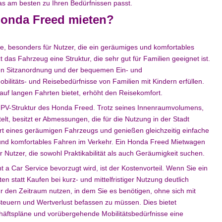
s am besten zu Ihren Bedürfnissen passt.
Honda Freed mieten?
ile, besonders für Nutzer, die ein geräumiges und komfortables
as Fahrzeug eine Struktur, die sehr gut für Familien geeignet ist.
en Sitzanordnung und der bequemen Ein- und
bilitäts- und Reisebedürfnisse von Familien mit Kindern erfüllen.
auf langen Fahrten bietet, erhöht den Reisekomfort.
 MPV-Struktur des Honda Freed. Trotz seines Innenraumvolumens,
lt, besitzt er Abmessungen, die für die Nutzung in der Stadt
ort eines geräumigen Fahrzeugs und genießen gleichzeitig einfache
nd komfortables Fahren im Verkehr. Ein Honda Freed Mietwagen
r Nutzer, die sowohl Praktikabilität als auch Geräumigkeit suchen.
a Car Service bevorzugt wird, ist der Kostenvorteil. Wenn Sie ein
 statt Kaufen bei kurz- und mittelfristiger Nutzung deutlich
ür den Zeitraum nutzen, in dem Sie es benötigen, ohne sich mit
Steuern und Wertverlust befassen zu müssen. Dies bietet
häftspläne und vorübergehende Mobilitätsbedürfnisse eine