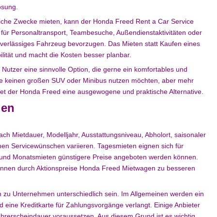
ösung.
ftliche Zwecke mieten, kann der Honda Freed Rent a Car Service
 für Personaltransport, Teambesuche, Außendienstaktivitäten oder
verlässiges Fahrzeug bevorzugen. Das Mieten statt Kaufen eines
lität und macht die Kosten besser planbar.
Nutzer eine sinnvolle Option, die gerne ein komfortables und
ie keinen großen SUV oder Minibus nutzen möchten, aber mehr
tet der Honda Freed eine ausgewogene und praktische Alternative.
gen
ch Mietdauer, Modelljahr, Ausstattungsniveau, Abholort, saisonaler
en Servicewünschen variieren. Tagesmieten eignen sich für
- und Monatsmieten günstigere Preise angeboten werden können.
 können durch Aktionspreise Honda Freed Mietwagen zu besseren
zu Unternehmen unterschiedlich sein. Im Allgemeinen werden ein
 eine Kreditkarte für Zahlungsvorgänge verlangt. Einige Anbieter
hrerscheindauer voraussetzen. Aus diesem Grund ist es wichtig,