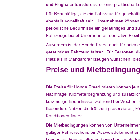
und Flughafentransfers ist er eine praktische L
Für Berufstätige, die ein Fahrzeug für geschä
ebenfalls vorteilhaft sein. Unternehmen können
periodische Bedürfnisse ein geräumiges und zu
Fahrzeugs bietet Unternehmen operative Flexibi
Außerdem ist der Honda Freed auch für private 
geräumiges Fahrzeug fahren. Für Personen, d
Platz als in Standardfahrzeugen wünschen, bie
Preise und Mietbedingun
Die Preise für Honda Freed mieten können je na
Nachfrage, Kilometerbegrenzung und zusätzlich
kurzfristige Bedürfnisse, während bei Wochen
Besonders Nutzer, die frühzeitig reservieren,
Konditionen finden.
Die Mietbedingungen können von Unternehmen 
gültiger Führerschein, ein Ausweisdokument und
können ein Mindestalter und eine bestimmte Fü