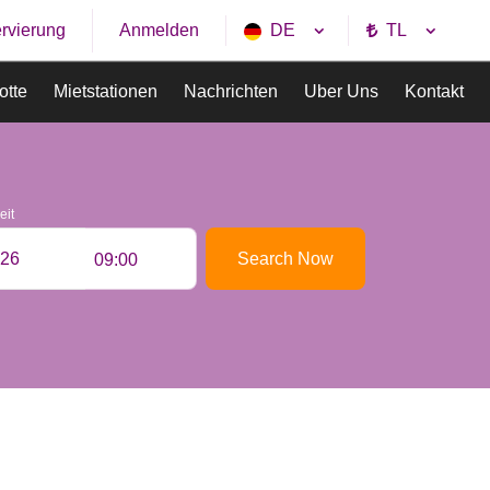
rvierung
DE
TL
Anmelden
otte
Mietstationen
Nachrichten
Uber Uns
Kontakt
eit
Search Now
09:00