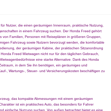
 für Nutzer, die einen geräumigen Innenraum, praktische Nutzung,
eigenschaften in einem Fahrzeug suchen. Der Honda Freed gehört
 von Familien, Personen mit Reiseplänen in größeren Gruppen,
migen Fahrzeug sowie Nutzern bevorzugt werden, die komfortable
 Bedienung, der geräumigen Kabine, der praktischen Sitzanordnung
n Honda Freed Mietwagen nicht nur für den täglichen Gebrauch,
 Mietwagenbedürfnisse eine starke Alternative. Dank des Honda
Zeitraum, in dem Sie ihn benötigen, ein geräumiges und
Kauf-, Wartungs-, Steuer- und Versicherungskosten beschäftigen zu
nfahrzeug, das kompakte Abmessungen mit einem geräumigen
arakter ist ein praktisches Auto, das besonders für Fahrer
nd einfache Nutzung suchen. Von außen betrachtet bietet es eine