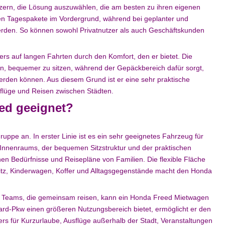
Nutzern, die Lösung auszuwählen, die am besten zu ihren eigenen
ehen Tagespakete im Vordergrund, während bei geplanter und
rden. So können sowohl Privatnutzer als auch Geschäftskunden
s auf langen Fahrten durch den Komfort, den er bietet. Die
en, bequemer zu sitzen, während der Gepäckbereich dafür sorgt,
werden können. Aus diesem Grund ist er eine sehr praktische
flüge und Reisen zwischen Städten.
eed geeignet?
uppe an. In erster Linie ist es ein sehr geeignetes Fahrzeug für
Innenraums, der bequemen Sitzstruktur und der praktischen
hen Bedürfnisse und Reisepläne von Familien. Die flexible Fläche
sitz, Kinderwagen, Koffer und Alltagsgegenstände macht den Honda
e Teams, die gemeinsam reisen, kann ein Honda Freed Mietwagen
ard-Pkw einen größeren Nutzungsbereich bietet, ermöglicht er den
rs für Kurzurlaube, Ausflüge außerhalb der Stadt, Veranstaltungen