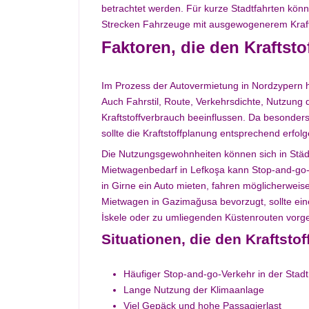
betrachtet werden. Für kurze Stadtfahrten kö
Strecken Fahrzeuge mit ausgewogenerem Kraft
Faktoren, die den Kraftst
Im Prozess der Autovermietung in Nordzypern h
Auch Fahrstil, Route, Verkehrsdichte, Nutzun
Kraftstoffverbrauch beeinflussen. Da besonder
sollte die Kraftstoffplanung entsprechend erfolg
Die Nutzungsgewohnheiten können sich in Städ
Mietwagenbedarf in Lefkoşa kann Stop-and-go-V
in Girne ein Auto mieten, fahren möglicherwei
Mietwagen in Gazimağusa bevorzugt, sollte ei
İskele oder zu umliegenden Küstenrouten vorg
Situationen, die den Kraftst
Häufiger Stop-and-go-Verkehr in der Stadt
Lange Nutzung der Klimaanlage
Viel Gepäck und hohe Passagierlast