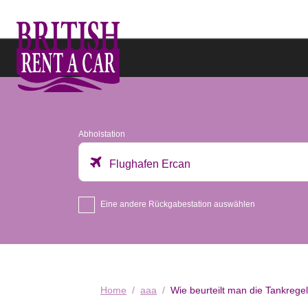
Abholstation
Flughafen Ercan
Eine andere Rückgabestation auswählen
Home
aaa
Wie beurteilt man die Tankrege