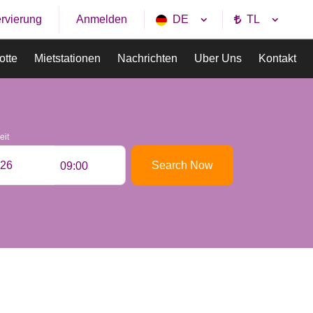
rvierung
DE
TL
Anmelden
otte
Mietstationen
Nachrichten
Uber Uns
Kontakt
eit
Search Now
09:00