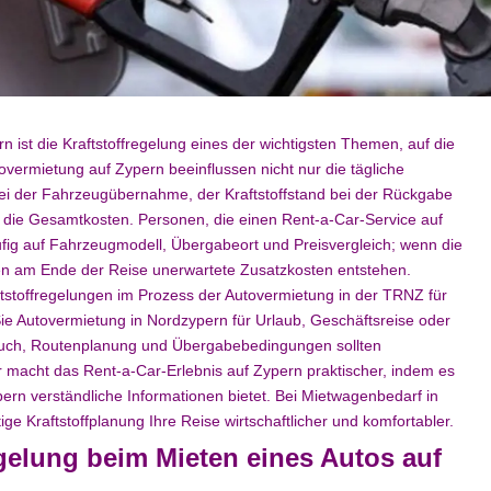
 ist die Kraftstoffregelung eines der wichtigsten Themen, auf die
overmietung auf Zypern beeinflussen nicht nur die tägliche
bei der Fahrzeugübernahme, der Kraftstoffstand bei der Rückgabe
 die Gesamtkosten. Personen, die einen Rent-a-Car-Service auf
fig auf Fahrzeugmodell, Übergabeort und Preisvergleich; wenn die
önnen am Ende der Reise unerwartete Zusatzkosten entstehen.
aftstoffregelungen im Prozess der Autovermietung in der TRNZ für
e Autovermietung in Nordzypern für Urlaub, Geschäftsreise oder
brauch, Routenplanung und Übergabebedingungen sollten
 macht das Rent-a-Car-Erlebnis auf Zypern praktischer, indem es
ern verständliche Informationen bietet. Bei Mietwagenbedarf in
e Kraftstoffplanung Ihre Reise wirtschaftlicher und komfortabler.
egelung beim Mieten eines Autos auf