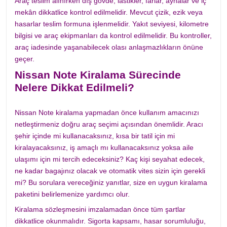
Araç teslim alınırken dış gövde, lastikler, farlar, aynalar ve iç
mekân dikkatlice kontrol edilmelidir. Mevcut çizik, ezik veya
hasarlar teslim formuna işlenmelidir. Yakıt seviyesi, kilometre
bilgisi ve araç ekipmanları da kontrol edilmelidir. Bu kontroller,
araç iadesinde yaşanabilecek olası anlaşmazlıkların önüne
geçer.
Nissan Note Kiralama Sürecinde
Nelere Dikkat Edilmeli?
Nissan Note kiralama yapmadan önce kullanım amacınızı
netleştirmeniz doğru araç seçimi açısından önemlidir. Aracı
şehir içinde mi kullanacaksınız, kısa bir tatil için mi
kiralayacaksınız, iş amaçlı mı kullanacaksınız yoksa aile
ulaşımı için mi tercih edeceksiniz? Kaç kişi seyahat edecek,
ne kadar bagajınız olacak ve otomatik vites sizin için gerekli
mi? Bu sorulara vereceğiniz yanıtlar, size en uygun kiralama
paketini belirlemenize yardımcı olur.
Kiralama sözleşmesini imzalamadan önce tüm şartlar
dikkatlice okunmalıdır. Sigorta kapsamı, hasar sorumluluğu,