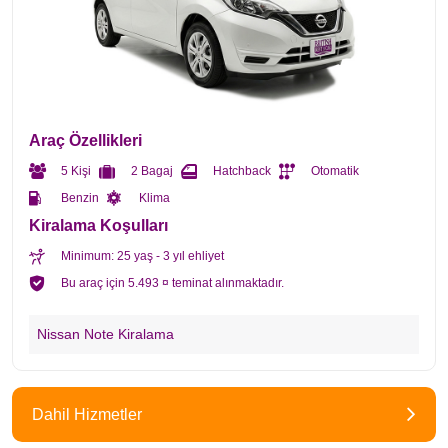
Araç Özellikleri
5 Kişi
2 Bagaj
Hatchback
Otomatik
Benzin
Klima
Kiralama Koşulları
Minimum: 25 yaş - 3 yıl ehliyet
Bu araç için 5.493 ¤ teminat alınmaktadır.
Nissan Note Kiralama
Dahil Hizmetler