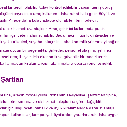
eal bir tercih olabilir. Kolay kontrol edilebilir yapısı, geniş görüş
e ölçüleri sayesinde araç kullanımı daha rahat hale gelir. Büyük ve
ubishi Mirage daha kolay adapte olunabilen bir modeldir.
t a car hizmeti avantajlıdır. Araç, şehir içi kullanımda pratik
anları için yeterli alan sunabilir. Bagaj hacmi, günlük ihtiyaçlar ve
mik yakıt tüketimi, seyahat bütçesini daha kontrollü yönetmeyi sağlar.
age uygun bir seçenektir. Şirketler, personel ulaşımı, şehir içi
nemsel araç ihtiyacı için ekonomik ve güvenilir bir model tercih
ne katlanmadan kiralama yapmak, firmalara operasyonel esneklik
Şartları
üresine, aracın model yılına, donanım seviyesine, şanzıman tipine,
ilometre sınırına ve ek hizmet taleplerine göre değişiklik
açlar için uygunken, haftalık ve aylık kiralamalarda daha avantajlı
n yapan kullanıcılar, kampanyalı fiyatlardan yararlanarak daha uygun