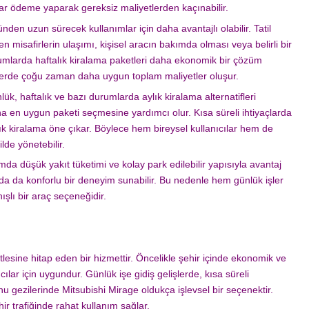
dar ödeme yaparak gereksiz maliyetlerden kaçınabilir.
nden uzun sürecek kullanımlar için daha avantajlı olabilir. Tatil
len misafirlerin ulaşımı, kişisel aracın bakımda olması veya belirli bir
umlarda haftalık kiralama paketleri daha ekonomik bir çözüm
ketlerde çoğu zaman daha uygun toplam maliyetler oluşur.
ük, haftalık ve bazı durumlarda aylık kiralama alternatifleri
arına en uygun paketi seçmesine yardımcı olur. Kısa süreli ihtiyaçlarda
ık kiralama öne çıkar. Böylece hem bireysel kullanıcılar hem de
lde yönetebilir.
ımda düşük yakıt tüketimi ve kolay park edilebilir yapısıyla avantaj
rda da konforlu bir deneyim sunabilir. Bu nedenle hem günlük işler
ışlı bir araç seçeneğidir.
itlesine hitap eden bir hizmettir. Öncelikle şehir içinde ekonomik ve
cılar için uygundur. Günlük işe gidiş gelişlerde, kısa süreli
nu gezilerinde Mitsubishi Mirage oldukça işlevsel bir seçenektir.
r trafiğinde rahat kullanım sağlar.