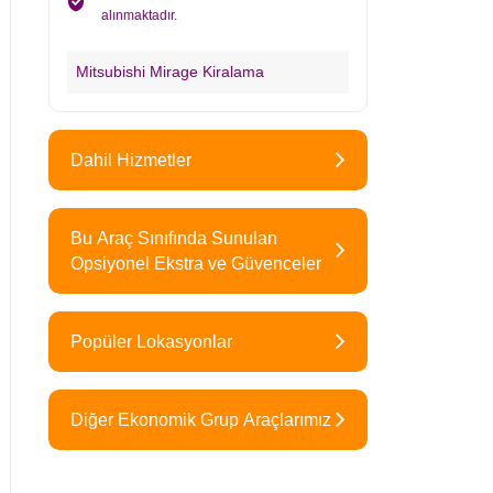
alınmaktadır.
Mitsubishi Mirage Kiralama
Dahil Hizmetler
Bu Araç Sınıfında Sunulan
Opsiyonel Ekstra ve Güvenceler
Popüler Lokasyonlar
Diğer Ekonomik Grup Araçlarımız