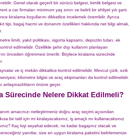
rebilir. Genel olarak geçerli bir sürücü belgesi, kimlik belgesi ve
rent a car firmaları minimum yaş sınırı ve belirli bir ehliyet yılı şartı
ce kiralama koşullarını dikkatlice incelemek önemlidir. Ayrıca
t tipi, bagaj hacmi ve donanım özellikleri hakkında net bilgi almak,
r.
etre limiti, yakıt politikası, sigorta kapsamı, depozito tutarı, ek
ntrol edilmelidir. Özellikle şehir dışı kullanım planlayan
llarını önceden öğrenmesi önerilir. Böylece kiralama sürecinde
r.
 aynalar ve iç mekân dikkatlice kontrol edilmelidir. Mevcut çizik, ezik
seviyesi, kilometre bilgisi ve araç ekipmanları da kontrol edilmelidir.
sı anlaşmazlıkların önüne geçer.
a Sürecinde Nelere Dikkat Edilmeli?
anım amacınızı netleştirmeniz doğru araç seçimi açısından
kısa bir tatil için mi kiralayacaksınız, iş amaçlı mı kullanacaksınız
ksınız? Kaç kişi seyahat edecek, ne kadar bagajınız olacak ve
 vereceğiniz yanıtlar, size en uygun kiralama paketini belirlemenize