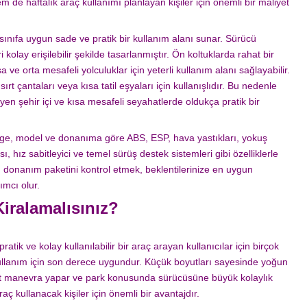
em de haftalık araç kullanımı planlayan kişiler için önemli bir maliyet
ınıfa uygun sade ve pratik bir kullanım alanı sunar. Sürücü
olay erişilebilir şekilde tasarlanmıştır. Ön koltuklarda rahat bir
ve orta mesafeli yolculuklar için yeterli kullanım alanı sağlayabilir.
ırt çantaları veya kısa tatil eşyaları için kullanışlıdır. Bu nedenle
yen şehir içi ve kısa mesafeli seyahatlerde oldukça pratik bir
age, model ve donanıma göre ABS, ESP, hava yastıkları, yokuş
, hız sabitleyici ve temel sürüş destek sistemleri gibi özelliklerle
n donanım paketini kontrol etmek, beklentilerinize en uygun
ımcı olur.
iralamalısınız?
atik ve kolay kullanılabilir bir araç arayan kullanıcılar için birçok
 kullanım için son derece uygundur. Küçük boyutları sayesinde yoğun
hat manevra yapar ve park konusunda sürücüsüne büyük kolaylık
raç kullanacak kişiler için önemli bir avantajdır.