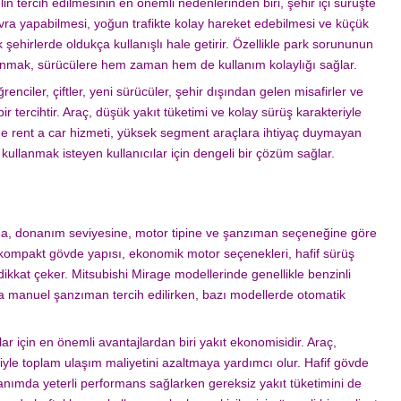
 tercih edilmesinin en önemli nedenlerinden biri, şehir içi sürüşte
vra yapabilmesi, yoğun trafikte kolay hareket edebilmesi ve küçük
şehirlerde oldukça kullanışlı hale getirir. Özellikle park sorununun
anmak, sürücülere hem zaman hem de kullanım kolaylığı sağlar.
ğrenciler, çiftler, yeni sürücüler, şehir dışından gelen misafirler ve
 bir tercihtir. Araç, düşük yakıt tüketimi ve kolay sürüş karakteriyle
ge rent a car hizmeti, yüksek segment araçlara ihtiyaç duymayan
kullanmak isteyen kullanıcılar için dengeli bir çözüm sağlar.
ılına, donanım seviyesine, motor tipine ve şanzıman seçeneğine göre
ç; kompakt gövde yapısı, ekonomik motor seçenekleri, hafif sürüş
dikkat çeker. Mitsubishi Mirage modellerinde genellikle benzinli
da manuel şanzıman tercih edilirken, bazı modellerde otomatik
ar için en önemli avantajlardan biri yakıt ekonomisidir. Araç,
imiyle toplam ulaşım maliyetini azaltmaya yardımcı olur. Hafif gövde
anımda yeterli performans sağlarken gereksiz yakıt tüketimini de