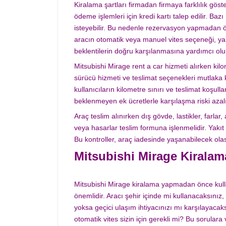
Kiralama şartları firmadan firmaya farklılık göste
ödeme işlemleri için kredi kartı talep edilir. Bazı 
isteyebilir. Bu nedenle rezervasyon yapmadan ön
aracın otomatik veya manuel vites seçeneği, yakı
beklentilerin doğru karşılanmasına yardımcı olu
Mitsubishi Mirage rent a car hizmeti alırken kilom
sürücü hizmeti ve teslimat seçenekleri mutlaka ko
kullanıcıların kilometre sınırı ve teslimat koşu
beklenmeyen ek ücretlerle karşılaşma riski azalı
Araç teslim alınırken dış gövde, lastikler, farlar,
veya hasarlar teslim formuna işlenmelidir. Yakıt 
Bu kontroller, araç iadesinde yaşanabilecek ola
Mitsubishi Mirage Kiralam
Mitsubishi Mirage kiralama yapmadan önce kull
önemlidir. Aracı şehir içinde mi kullanacaksınız, 
yoksa geçici ulaşım ihtiyacınızı mı karşılayaca
otomatik vites sizin için gerekli mi? Bu sorulara