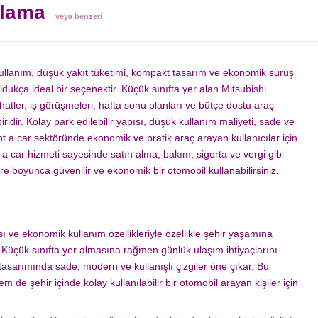
alama
veya benzeri
 kullanım, düşük yakıt tüketimi, kompakt tasarım ve ekonomik sürüş
 oldukça ideal bir seçenektir. Küçük sınıfta yer alan Mitsubishi
hatler, iş görüşmeleri, hafta sonu planları ve bütçe dostu araç
ridir. Kolay park edilebilir yapısı, düşük kullanım maliyeti, sade ve
ent a car sektöründe ekonomik ve pratik araç arayan kullanıcılar için
t a car hizmeti sayesinde satın alma, bakım, sigorta ve vergi gibi
 boyunca güvenilir ve ekonomik bir otomobil kullanabilirsiniz.
sı ve ekonomik kullanım özellikleriyle özellikle şehir yaşamına
r. Küçük sınıfta yer almasına rağmen günlük ulaşım ihtiyaçlarını
ş tasarımında sade, modern ve kullanışlı çizgiler öne çıkar. Bu
 de şehir içinde kolay kullanılabilir bir otomobil arayan kişiler için