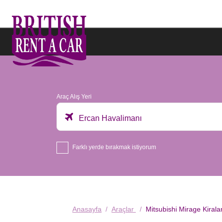
Araç Alış Yeri
Ercan Havalimanı
Farklı yerde bırakmak istiyorum
Anasayfa
Araçlar
Mitsubishi Mirage Kiral