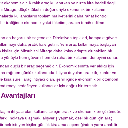
t ekonomisidir. Kiralık araç kullanırken yalnızca kira bedeli değil,
ishi Mirage, düşük tüketim değerleriyle ekonomik bir kullanım
alarda kullanıcıların toplam maliyetlerini daha rahat kontrol
ehir trafiğinde ekonomik yakıt tüketimi, aracın tercih edilme
dan da başarılı bir seçenektir. Direksiyon tepkileri, kompakt gövde
ullanmayı daha pratik hale getirir. Yeni araç kullanmaya başlayan
işiler için Mitsubishi Mirage daha kolay adapte olunabilen bir
 bu yönüyle hem güvenli hem de rahat bir kullanım deneyimi sunar.
ndan güçlü bir araç seçeneğidir. Ekonomik sınıfta yer aldığı için
Buna rağmen günlük kullanımda ihtiyaç duyulan pratiklik, konfor ve
nle kısa süreli araç ihtiyacı olan, şehir içinde ekonomik bir otomobil
dirmeyi hedefleyen kullanıcılar için doğru bir tercihtir.
 Avantajları
laşım ihtiyacı olan kullanıcılar için pratik ve ekonomik bir çözümdür.
 farklı noktaya ulaşmak, alışveriş yapmak, özel bir gün için araç
tirmek isteyen kişiler günlük kiralama seçeneğinden yararlanabilir.