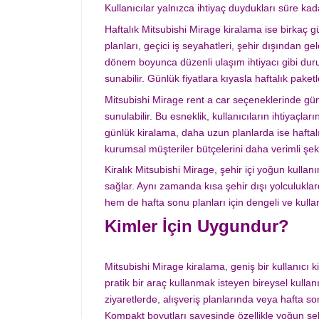
Kullanıcılar yalnızca ihtiyaç duydukları süre ka
Haftalık Mitsubishi Mirage kiralama ise birkaç gü
planları, geçici iş seyahatleri, şehir dışından ge
dönem boyunca düzenli ulaşım ihtiyacı gibi dur
sunabilir. Günlük fiyatlara kıyasla haftalık pa
Mitsubishi Mirage rent a car seçeneklerinde günl
sunulabilir. Bu esneklik, kullanıcıların ihtiyaçl
günlük kiralama, daha uzun planlarda ise haftal
kurumsal müşteriler bütçelerini daha verimli şeki
Kiralık Mitsubishi Mirage, şehir içi yoğun kullan
sağlar. Aynı zamanda kısa şehir dışı yolculukla
hem de hafta sonu planları için dengeli ve kullan
Kimler İçin Uygundur?
Mitsubishi Mirage kiralama, geniş bir kullanıcı k
pratik bir araç kullanmak isteyen bireysel kullanı
ziyaretlerde, alışveriş planlarında veya hafta so
Kompakt boyutları sayesinde özellikle yoğun şehi