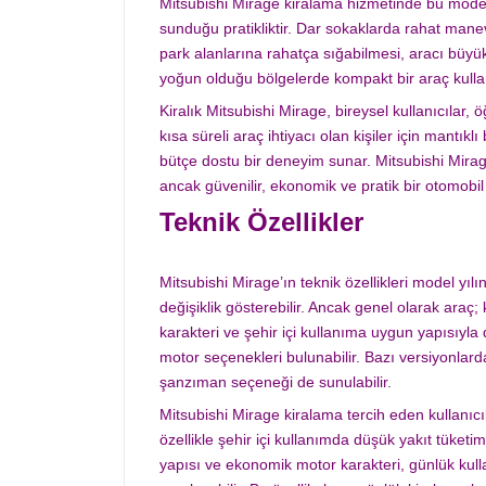
Mitsubishi Mirage kiralama hizmetinde bu modelin
sunduğu pratikliktir. Dar sokaklarda rahat mane
park alanlarına rahatça sığabilmesi, aracı büyük 
yoğun olduğu bölgelerde kompakt bir araç kull
Kiralık Mitsubishi Mirage, bireysel kullanıcılar, ö
kısa süreli araç ihtiyacı olan kişiler için mantıklı
bütçe dostu bir deneyim sunar. Mitsubishi Mira
ancak güvenilir, ekonomik ve pratik bir otomobil 
Teknik Özellikler
Mitsubishi Mirage’ın teknik özellikleri model y
değişiklik gösterebilir. Ancak genel olarak ara
karakteri ve şehir içi kullanıma uygun yapısıyla 
motor seçenekleri bulunabilir. Bazı versiyonlar
şanzıman seçeneği de sunulabilir.
Mitsubishi Mirage kiralama tercih eden kullanıcıl
özellikle şehir içi kullanımda düşük yakıt tüket
yapısı ve ekonomik motor karakteri, günlük kull