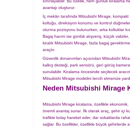
sınırlayabilir. Bu özellik, hem günlük kiralama h
avantajı oluşturur.
İç mekân tarafında Mitsubishi Mirage, kompakt s
koltuğu, direksiyon konumu ve kontrol düğmeleri k
oturma pozisyonu bulunurken, arka koltuklar kısa 
Bagaj hacmi ise günlük alışveriş, küçük valizler, s
kiralık Mitsubishi Mirage, fazla bagaj gerektirme
araçtır.
Güvenlik donanımları açısından Mitsubishi Mir
kalkış desteği, park sensörü, geri görüş kamerası
sunulabilir. Kiralama öncesinde seçilecek aracı
Mitsubishi Mirage modelini tercih etmenize yard
Neden Mitsubishi Mirage K
Mitsubishi Mirage kiralama, özellikle ekonomik, pr
önemli avantaj sunar. İlk olarak araç, şehir içi
trafikte kolay hareket eder, dar sokaklarda ra
sağlar. Bu özellikler, özellikle büyük şehirlerde a