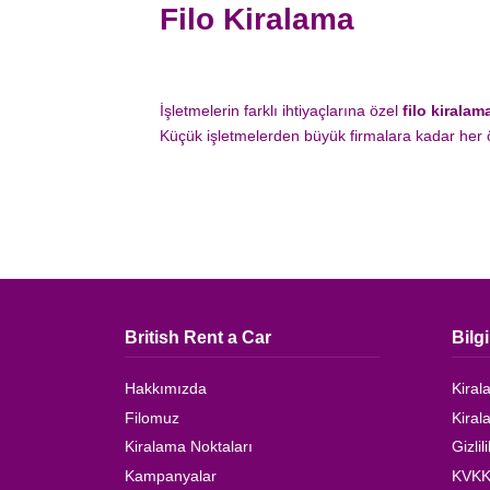
Filo Kiralama
İşletmelerin farklı ihtiyaçlarına özel
filo kiralam
Küçük işletmelerden büyük firmalara kadar her 
British Rent a Car
Bilg
Hakkımızda
Kiral
Filomuz
Kiral
Kiralama Noktaları
Gizlil
Kampanyalar
KVKK