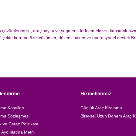
a
çözümlerimizle, araç sayısı ve segmenti fark etmeksizin kapsamlı hizm
ölçekte kuruma özel çözümler, düzenli bakım ve operasyonel destek Bri
ilendirme
Hizmetlerimiz
ama Koşulları
Günlük Araç Kiralama
ama Sözleşmesi
Bireysel Uzun Dönem Araç K
ik ve Çerez Politikası
 Aydınlatma Metni